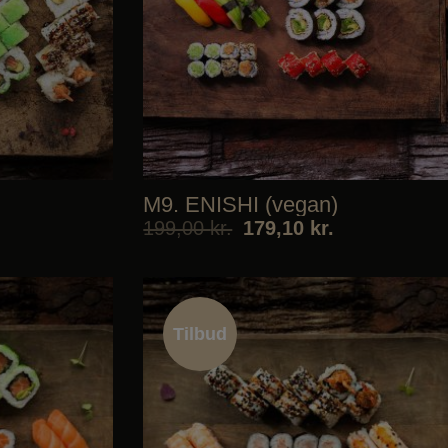
M9. ENISHI (vegan)
199,00
kr.
179,10
kr.
Tilbud
Tilbud