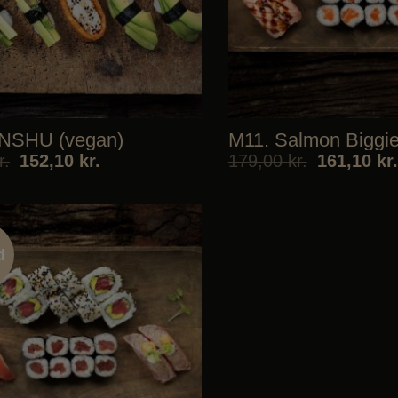
INSHU (vegan)
M11. Salmon Biggi
r.
152,10
kr.
179,00
kr.
161,10
kr.
d
d