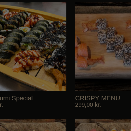
zumi Special
CRISPY MENU
r.
299,00
kr.