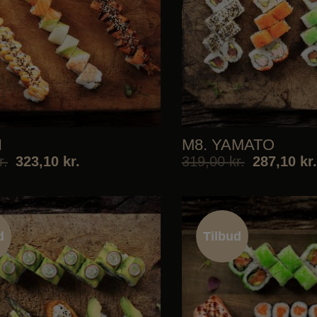
I
M8. YAMATO
r.
323,10
kr.
319,00
kr.
287,10
kr.
d
Tilbud
d
Tilbud