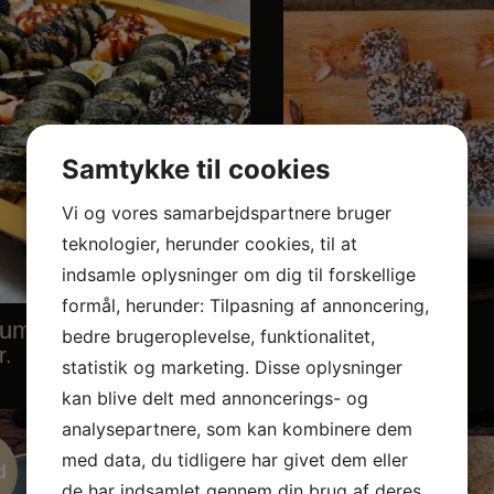
Samtykke til cookies
Vi og vores samarbejdspartnere bruger
teknologier, herunder cookies, til at
indsamle oplysninger om dig til forskellige
formål, herunder: Tilpasning af annoncering,
zumi Special
CRISPY MENU
bedre brugeroplevelse, funktionalitet,
r.
299,00
kr.
statistik og marketing. Disse oplysninger
kan blive delt med annoncerings- og
analysepartnere, som kan kombinere dem
med data, du tidligere har givet dem eller
d
Tilbud
de har indsamlet gennem din brug af deres