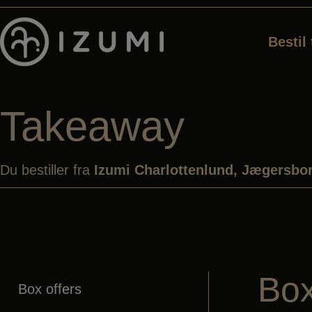
Hop
til
Bestil
indholdet
Takeaway
Du bestiller fra
Izumi Charlottenlund, Jægersbor
Box
Box offers