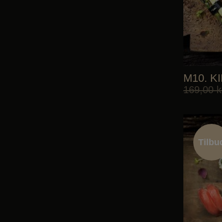
M10. K
169,00
k
Tilbu
Tilbu