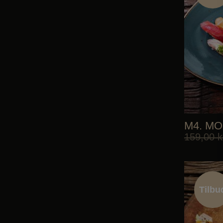
Tilbu
M4. M
159,00
k
Tilbu
Tilbu