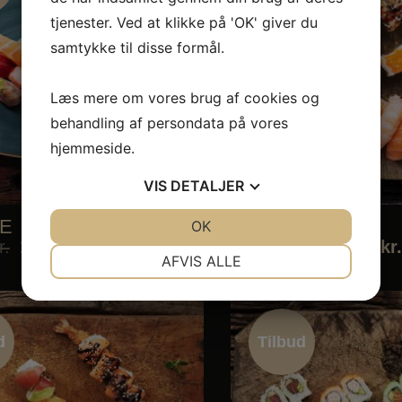
d
Tilbud
tjenester. Ved at klikke på 'OK' giver du
samtykke til disse formål.
Læs mere om vores brug af cookies og
behandling af persondata på vores
hjemmeside.
VIS
DETALJER
OE
M5. SHUKA
JA
NEJ
OK
JA
NEJ
r.
143,10
kr.
159,00
kr.
143,10
kr.
NØDVENDIGE
PRÆFERENCER
AFVIS ALLE
JA
NEJ
JA
NEJ
MARKETING
STATISTIK
d
Tilbud
d
Tilbud