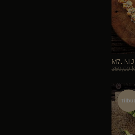
M7. NIJ
359,00
k
Tilbu
Tilbu