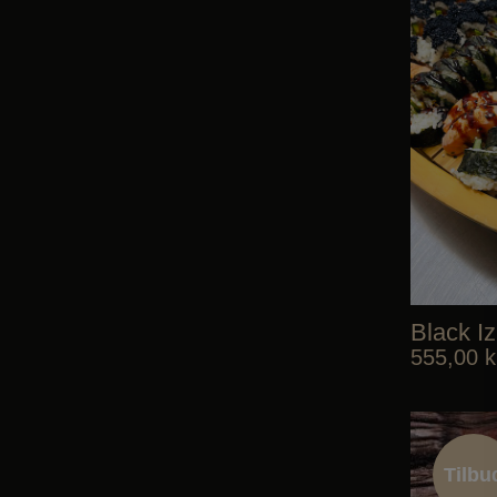
Black I
555,00
k
Tilbu