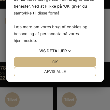
tjenester. Ved at klikke på 'OK' giver du
samtykke til disse formål.
Tilbud
Tilbud
Tilbud
Tilbud
Læs mere om vores brug af cookies og
behandling af persondata på vores
hjemmeside.
VIS
DETALJER
JA
NEJ
OK
JA
NEJ
78. Ebi Stick
79. Karaage
NØDVENDIGE
PRÆFERENCER
AFVIS ALLE
25,00
kr.
30,00
kr.
22,50
kr.
27,00
kr.
JA
NEJ
JA
NEJ
MARKETING
STATISTIK
Tilbud
Tilbud
Tilbud
Tilbud