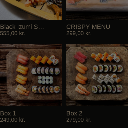
Black Izumi Special
CRISPY MENU
555,00
kr.
299,00
kr.
Box 1
Box 2
249,00
kr.
279,00
kr.