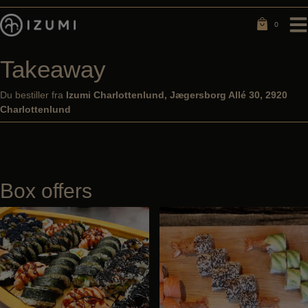
Hop
til
0
0
indholdet
Takeaway
Du bestiller fra
Izumi Charlottenlund, Jægersborg Allé 30, 2920
Charlottenlund
Box offers