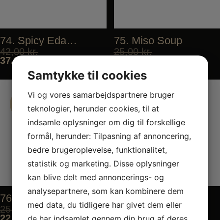
74. Spicy Edamame
75. Miso Soup
42,00
kr.
25,00
kr.
37,80
kr.
22,50
kr.
Samtykke til cookies
Vi og vores samarbejdspartnere bruger
Tilbud
Tilbud
teknologier, herunder cookies, til at
Tilbud
Tilbud
indsamle oplysninger om dig til forskellige
formål, herunder: Tilpasning af annoncering,
bedre brugeroplevelse, funktionalitet,
statistik og marketing. Disse oplysninger
kan blive delt med annoncerings- og
analysepartnere, som kan kombinere dem
76. Chicken Stick
77. Yakitori Stick
med data, du tidligere har givet dem eller
25,00
kr.
25,00
kr.
22,50
kr.
22,50
kr.
de har indsamlet gennem din brug af deres