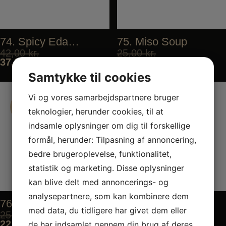
74. Spicy Edamame
75. Miso Soup
42,00
kr.
25,00
kr.
37,80
kr.
22,50
kr.
Samtykke til cookies
Vi og vores samarbejdspartnere bruger
Tilbud
Tilbud
teknologier, herunder cookies, til at
Tilbud
Tilbud
indsamle oplysninger om dig til forskellige
formål, herunder: Tilpasning af annoncering,
bedre brugeroplevelse, funktionalitet,
statistik og marketing. Disse oplysninger
kan blive delt med annoncerings- og
analysepartnere, som kan kombinere dem
76. Chicken Stick
77. Yakitori Stick
med data, du tidligere har givet dem eller
25,00
kr.
25,00
kr.
22,50
kr.
22,50
kr.
de har indsamlet gennem din brug af deres