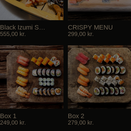
Black Izumi Special
CRISPY MENU
555,00
kr.
299,00
kr.
Box 1
Box 2
249,00
kr.
279,00
kr.