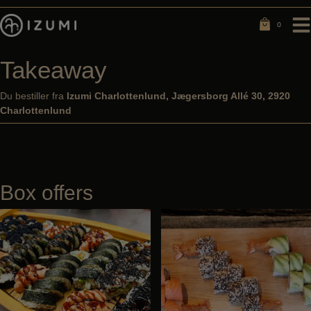
Hop
til
0
0
indholdet
Takeaway
Du bestiller fra
Izumi Charlottenlund, Jægersborg Allé 30, 2920
Charlottenlund
Box offers