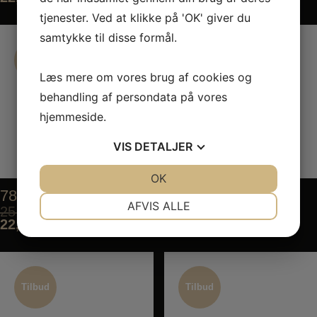
tjenester. Ved at klikke på 'OK' giver du
samtykke til disse formål.
Tilbud
Tilbud
Tilbud
Tilbud
Læs mere om vores brug af cookies og
behandling af persondata på vores
hjemmeside.
VIS
DETALJER
JA
NEJ
OK
JA
NEJ
78. Ebi Stick
79. Karaage
NØDVENDIGE
PRÆFERENCER
AFVIS ALLE
25,00
kr.
30,00
kr.
22,50
kr.
27,00
kr.
JA
NEJ
JA
NEJ
MARKETING
STATISTIK
Tilbud
Tilbud
Tilbud
Tilbud